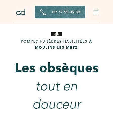
Aller au contenu principal
09 77 55 39 39
POMPES FUNÈBRES HABILITÉES
À
MOULINS-LES-METZ
Les obsèques
tout en
douceur