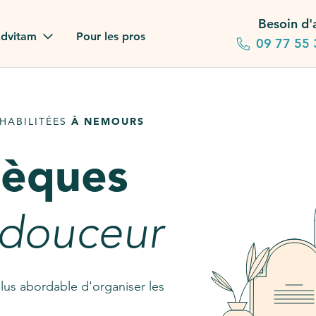
Besoin d'
dvitam
Pour les pros
09 77 55 
 familles
HABILITÉES
À NEMOURS
gagements
sèques
 dans la presse
stion ?
 douceur
ez notre FAQ
lus abordable d'organiser les