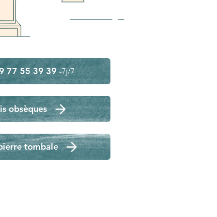
9 77 55 39 39 -
7j/7
is obsèques
pierre tombale