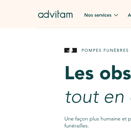
Aller au contenu principal
Nos services
A
Obsèques
Avis des
POMPES FUNÈBRES 
Rapatriement à
Nos en
l'étranger
Les ob
Advitam
Pierre tombale
Une que
tout en
Fleurs de deuil
Consult
AssistGPT
Nos services en plus
Une façon plus humaine et p
funérailles.