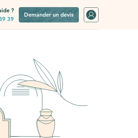
aide ?
Demander un devis
39 39