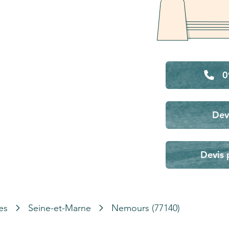
0
Dev
Devis 
es
Seine-et-Marne
Nemours (77140)