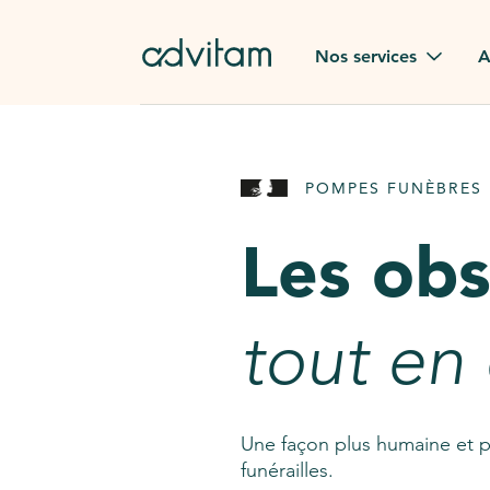
Aller au contenu principal
Nos services
A
Obsèques
Avis des
POMPES FUNÈBRES 
Rapatriement à
Nos en
l'étranger
Les ob
Advitam
Pierre tombale
Une que
tout en
Fleurs de deuil
Consult
AssistGPT
Nos services en plus
Une façon plus humaine et p
funérailles.