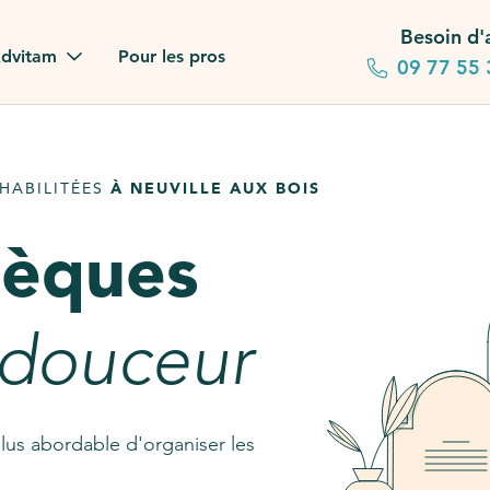
Besoin d'
dvitam
Pour les pros
09 77 55 
 familles
HABILITÉES
À NEUVILLE AUX BOIS
gagements
sèques
 dans la presse
stion ?
 douceur
ez notre FAQ
lus abordable d'organiser les