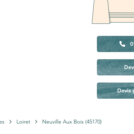
0
Dev
Devis 
es
Loiret
Neuville Aux Bois (45170)