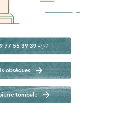
9 77 55 39 39 -
7j/7
is obsèques
pierre tombale