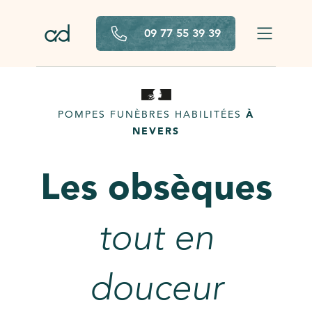
Aller au contenu principal
09 77 55 39 39
POMPES FUNÈBRES HABILITÉES
À
NEVERS
Les obsèques
tout en
douceur