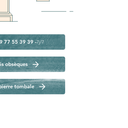
9 77 55 39 39 -
7j/7
is obsèques
pierre tombale