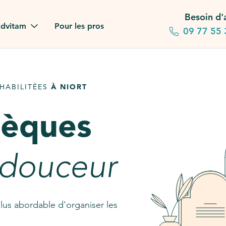
Besoin d'
dvitam
Pour les pros
09 77 55 
 familles
HABILITÉES
À NIORT
gagements
sèques
 dans la presse
stion ?
 douceur
ez notre FAQ
lus abordable d'organiser les