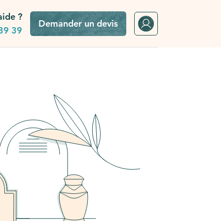
aide ?
Demander un devis
39 39