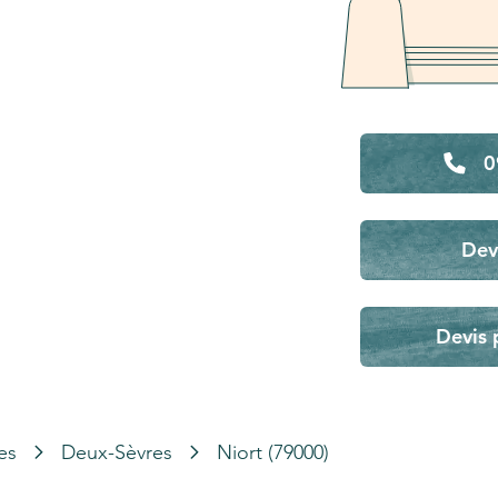
0
Dev
Devis 
es
Deux-Sèvres
Niort (79000)