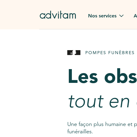
Aller au contenu principal
Nos services
A
Obsèques
Avis des
POMPES FUNÈBRES 
Rapatriement à
Nos en
l'étranger
Les ob
Advitam
Pierre tombale
Une que
tout en
Fleurs de deuil
Consult
AssistGPT
Nos services en plus
Une façon plus humaine et p
funérailles.