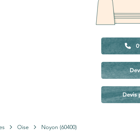
0
Dev
Devis 
es
Oise
Noyon (60400)