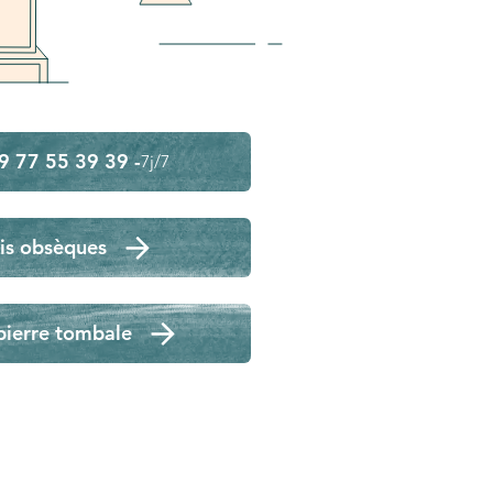
9 77 55 39 39 -
7j/7
is obsèques
pierre tombale