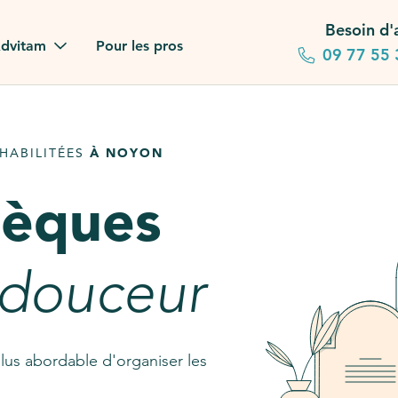
Besoin d'
dvitam
Pour les pros
09 77 55 
 familles
HABILITÉES
À NOYON
gagements
sèques
 dans la presse
stion ?
 douceur
ez notre FAQ
lus abordable d'organiser les