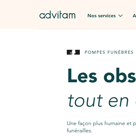
Aller au contenu principal
Nos services
A
Obsèques
Avis des
POMPES FUNÈBRES 
Rapatriement à
Nos en
l'étranger
Les ob
Advitam
Pierre tombale
Une que
tout en
Fleurs de deuil
Consult
AssistGPT
Nos services en plus
Une façon plus humaine et p
funérailles.