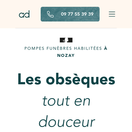
Aller au contenu principal
09 77 55 39 39
POMPES FUNÈBRES HABILITÉES
À
NOZAY
Les obsèques
tout en
douceur