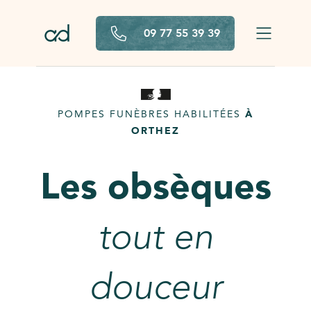
Aller au contenu principal
09 77 55 39 39
POMPES FUNÈBRES HABILITÉES
À
ORTHEZ
Les obsèques
tout en
douceur