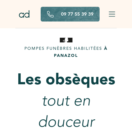
Aller au contenu principal
09 77 55 39 39
POMPES FUNÈBRES HABILITÉES
À
PANAZOL
Les obsèques
tout en
douceur