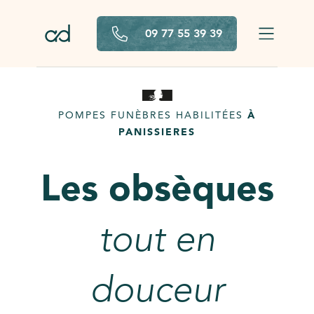
Aller au contenu principal
09 77 55 39 39
POMPES FUNÈBRES HABILITÉES
À
PANISSIERES
Les obsèques
tout en
douceur