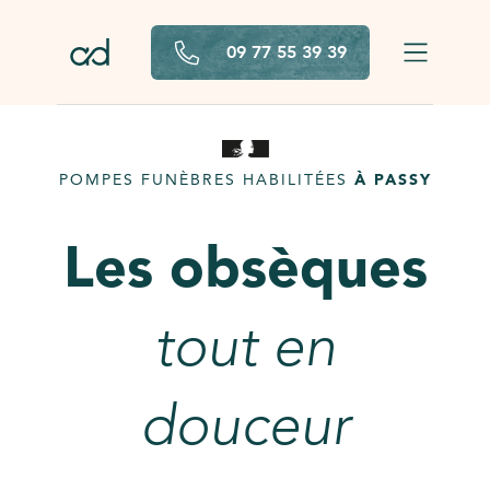
Aller au contenu principal
09 77 55 39 39
POMPES FUNÈBRES HABILITÉES
À PASSY
Les obsèques
tout en
douceur