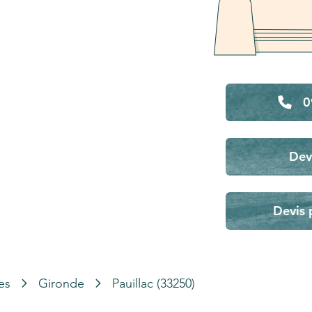
0
Dev
Devis 
es
Gironde
Pauillac (33250)