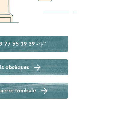
9 77 55 39 39 -
7j/7
is obsèques
pierre tombale