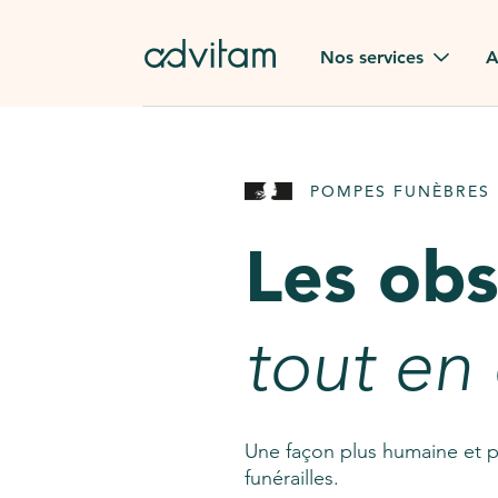
Aller au contenu principal
Nos services
A
Obsèques
Avis des
POMPES FUNÈBRES 
Rapatriement à
Nos en
l'étranger
Les ob
Advitam
Pierre tombale
Une que
tout en
Fleurs de deuil
Consult
AssistGPT
Nos services en plus
Une façon plus humaine et p
funérailles.