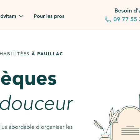
Besoin d'
dvitam
Pour les pros
09 77 55 
 familles
HABILITÉES
À PAUILLAC
gagements
sèques
 dans la presse
stion ?
 douceur
ez notre FAQ
lus abordable d'organiser les