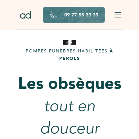
Aller au contenu principal
09 77 55 39 39
POMPES FUNÈBRES HABILITÉES
À
PEROLS
Les obsèques
tout en
douceur