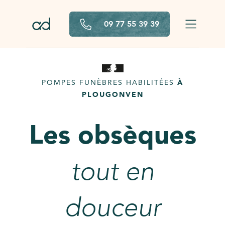
Aller au contenu principal
09 77 55 39 39
POMPES FUNÈBRES HABILITÉES
À
PLOUGONVEN
Les obsèques
tout en
douceur