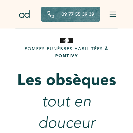
Aller au contenu principal
09 77 55 39 39
POMPES FUNÈBRES HABILITÉES
À
PONTIVY
Les obsèques
tout en
douceur