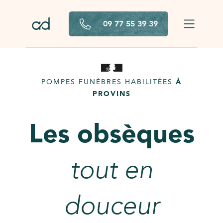
Aller au contenu principal
09 77 55 39 39
POMPES FUNÈBRES HABILITÉES
À
PROVINS
Les obsèques
tout en
douceur