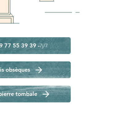
9 77 55 39 39 -
7j/7
is obsèques
pierre tombale