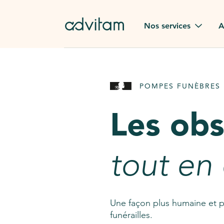
Aller au contenu principal
Nos services
A
Obsèques
Avis des
POMPES FUNÈBRES 
Rapatriement à
Nos en
l'étranger
Les ob
Advitam
Pierre tombale
Une que
tout en
Fleurs de deuil
Consult
AssistGPT
Nos services en plus
Une façon plus humaine et p
funérailles.