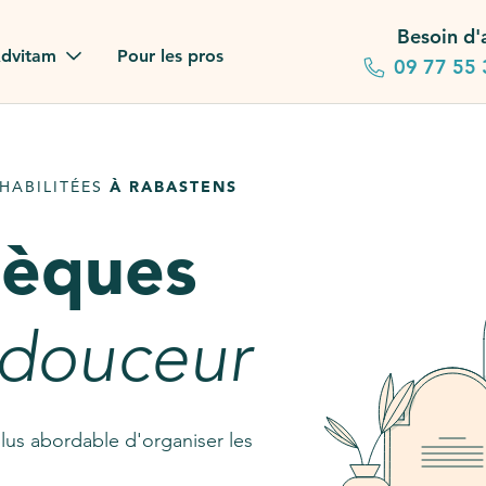
Besoin d'
dvitam
Pour les pros
09 77 55 
 familles
HABILITÉES
À RABASTENS
gagements
sèques
 dans la presse
stion ?
 douceur
ez notre FAQ
lus abordable d'organiser les