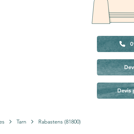
0
Dev
Devis 
es
Tarn
Rabastens (81800)