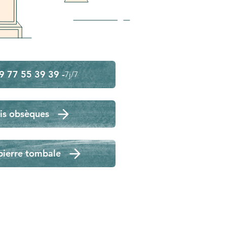
9 77 55 39 39 -
7j/7
is obsèques
pierre tombale