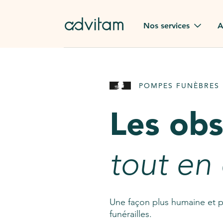
Aller au contenu principal
Nos services
A
Obsèques
Avis des
POMPES FUNÈBRES 
Rapatriement à
Nos en
l'étranger
Les ob
Advitam
Pierre tombale
Une que
tout en
Fleurs de deuil
Consult
AssistGPT
Nos services en plus
Une façon plus humaine et p
funérailles.