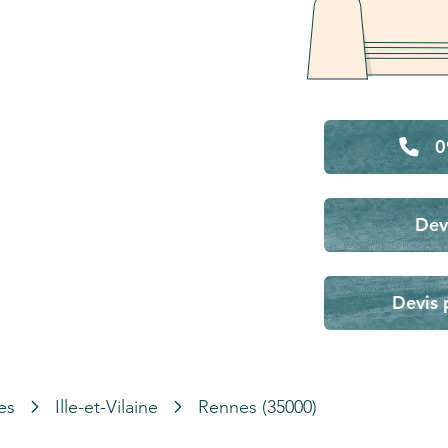
0
Dev
Devis 
es
Ille-et-Vilaine
Rennes (35000)