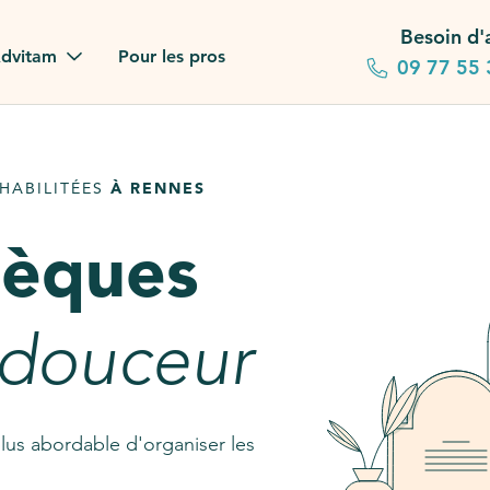
Besoin d'
dvitam
Pour les pros
09 77 55 
 familles
HABILITÉES
À RENNES
gagements
sèques
 dans la presse
stion ?
 douceur
ez notre FAQ
lus abordable d'organiser les