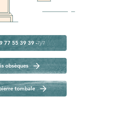
9 77 55 39 39 -
7j/7
is obsèques
pierre tombale