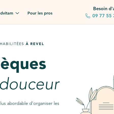
Besoin d'
dvitam
Pour les pros
09 77 55 
 familles
HABILITÉES
À REVEL
gagements
sèques
 dans la presse
stion ?
 douceur
ez notre FAQ
lus abordable d'organiser les