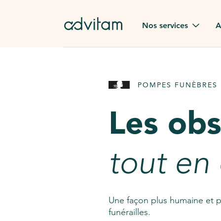
Aller au contenu principal
Nos services
A
Obsèques
Avis des
POMPES FUNÈBRES 
Rapatriement à
Nos en
l'étranger
Les ob
Advitam
Pierre tombale
Une que
tout en
Fleurs de deuil
Consult
AssistGPT
Nos services en plus
Une façon plus humaine et p
funérailles.