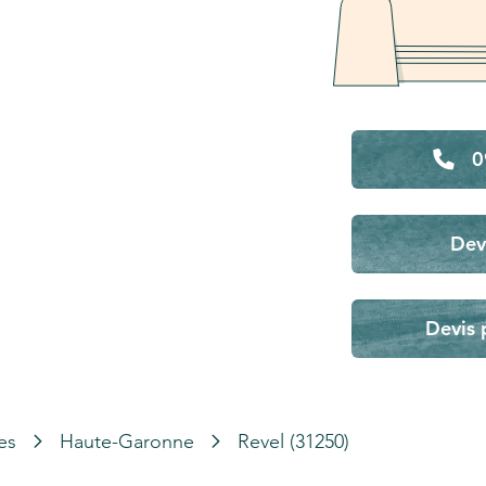
0
Dev
Devis 
es
Haute-Garonne
Revel (31250)