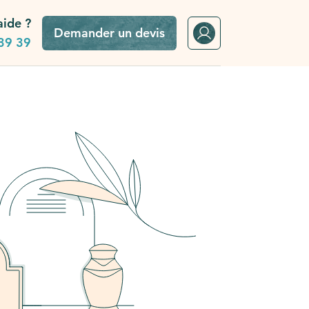
aide ?
Demander un devis
39 39