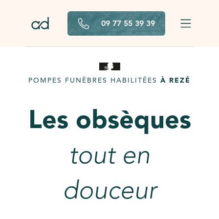
Aller au contenu principal
09 77 55 39 39
POMPES FUNÈBRES HABILITÉES
À REZÉ
Les obsèques
tout en
douceur