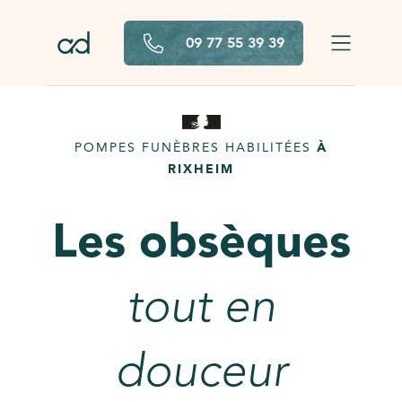
Aller au contenu principal
09 77 55 39 39
POMPES FUNÈBRES HABILITÉES
À
RIXHEIM
Les obsèques
tout en
douceur