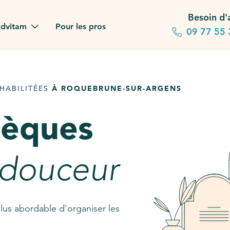
Besoin d'
dvitam
Pour les pros
09 77 55 
 familles
HABILITÉES
À ROQUEBRUNE-SUR-ARGENS
gagements
sèques
 dans la presse
stion ?
 douceur
ez notre FAQ
lus abordable d'organiser les