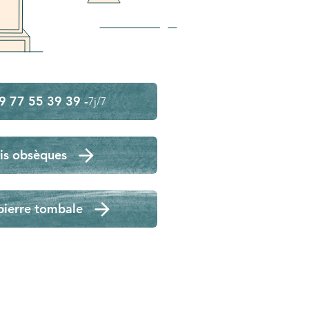
9 77 55 39 39 -
7j/7
is obsèques
pierre tombale