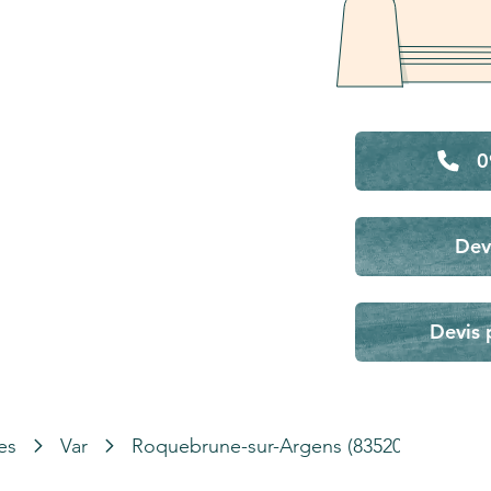
0
Dev
Devis 
es
Var
Roquebrune-sur-Argens (83520)