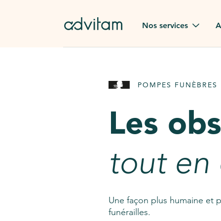
Aller au contenu principal
Nos services
A
Obsèques
Avis des
POMPES FUNÈBRES 
Rapatriement à
Nos en
l'étranger
Les ob
Advitam
Pierre tombale
Une que
tout en
Fleurs de deuil
Consult
AssistGPT
Nos services en plus
Une façon plus humaine et p
funérailles.