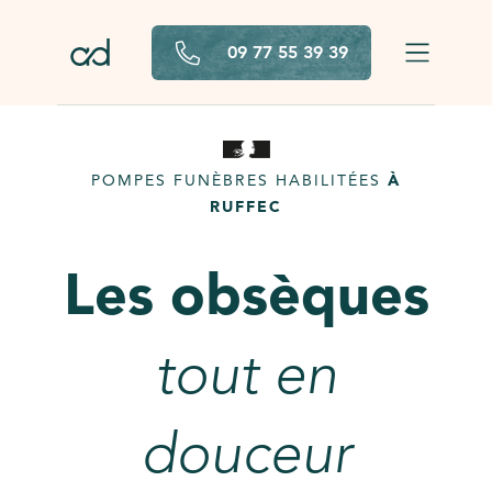
Aller au contenu principal
09 77 55 39 39
POMPES FUNÈBRES HABILITÉES
À
RUFFEC
Les obsèques
tout en
douceur