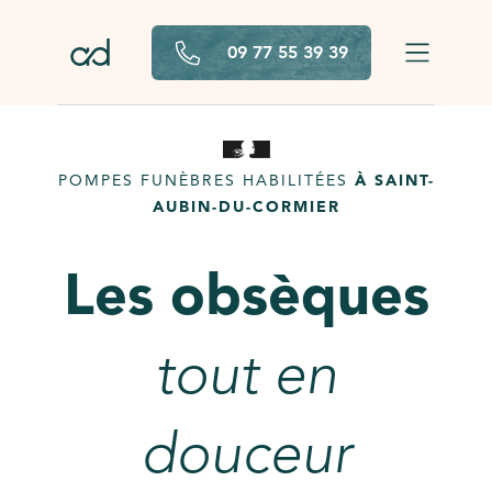
Aller au contenu principal
09 77 55 39 39
POMPES FUNÈBRES HABILITÉES
À SAINT-
AUBIN-DU-CORMIER
Les obsèques
tout en
douceur