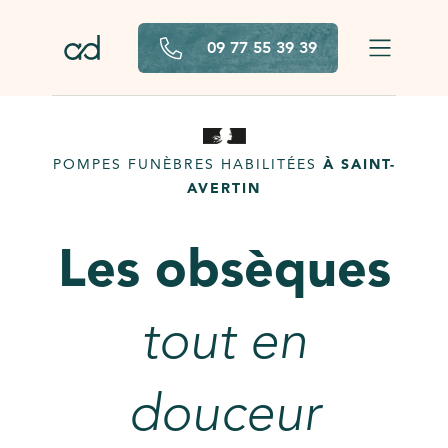
Aller au contenu principal
09 77 55 39 39
POMPES FUNÈBRES HABILITÉES
À SAINT-
AVERTIN
Les obsèques
tout en
douceur