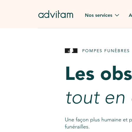
Aller au contenu principal
Nos services
A
Obsèques
Avis des
POMPES FUNÈBRES 
Rapatriement à
Nos en
l'étranger
Les ob
Advitam
Pierre tombale
Une que
tout en
Fleurs de deuil
Consult
AssistGPT
Nos services en plus
Une façon plus humaine et p
funérailles.