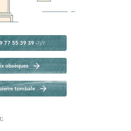
9 77 55 39 39 -
7j/7
is obsèques
pierre tombale
124)