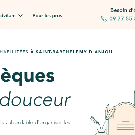
Besoin d'
dvitam
Pour les pros
09 77 55 
 familles
HABILITÉES
À SAINT-BARTHELEMY D ANJOU
gagements
sèques
 dans la presse
stion ?
 douceur
ez notre FAQ
lus abordable d'organiser les