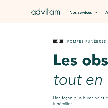
Aller au contenu principal
Nos services
A
Obsèques
Avis des
POMPES FUNÈBRES 
Rapatriement à
Nos en
l'étranger
Les ob
Advitam
Pierre tombale
Une que
tout en
Fleurs de deuil
Consult
AssistGPT
Nos services en plus
Une façon plus humaine et p
funérailles.