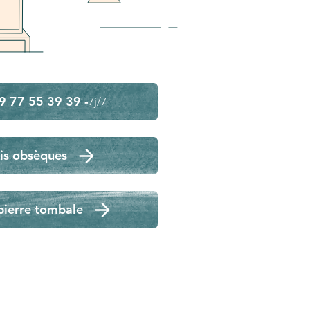
9 77 55 39 39 -
7j/7
is obsèques
pierre tombale