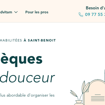
Besoin d'
dvitam
Pour les pros
09 77 55 
 familles
HABILITÉES
À SAINT-BENOIT
gagements
sèques
 dans la presse
stion ?
 douceur
ez notre FAQ
lus abordable d'organiser les