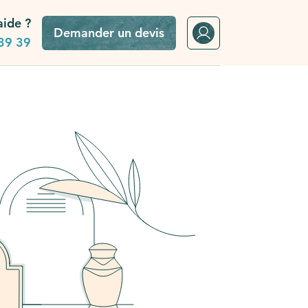
aide ?
Demander un devis
39 39