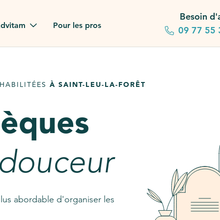
Besoin d'
dvitam
Pour les pros
09 77 55 
 familles
HABILITÉES
À SAINT-LEU-LA-FORÊT
gagements
sèques
 dans la presse
stion ?
 douceur
ez notre FAQ
lus abordable d'organiser les