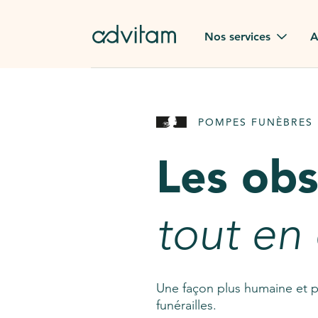
Aller au contenu principal
Nos services
A
Obsèques
Avis des
POMPES FUNÈBRES 
Rapatriement à
Nos en
l'étranger
Les ob
Advitam
Pierre tombale
Une que
tout en
Fleurs de deuil
Consult
AssistGPT
Nos services en plus
Une façon plus humaine et p
funérailles.