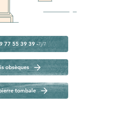
9 77 55 39 39 -
7j/7
is obsèques
pierre tombale