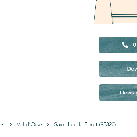
0
Dev
Devis 
es
Val-d'Oise
Saint-Leu-la-Forêt (95320)