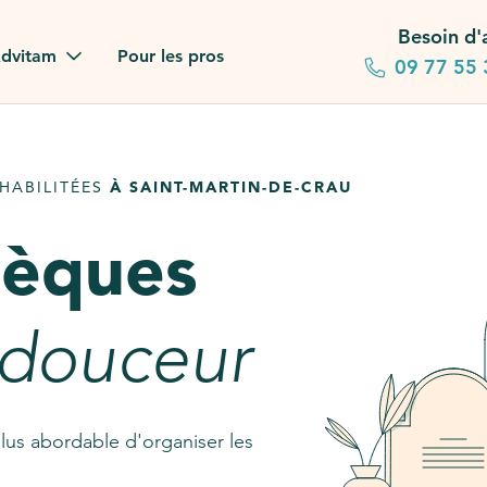
Besoin d'
dvitam
Pour les pros
09 77 55 
 familles
HABILITÉES
À SAINT-MARTIN-DE-CRAU
gagements
sèques
 dans la presse
stion ?
 douceur
ez notre FAQ
lus abordable d'organiser les