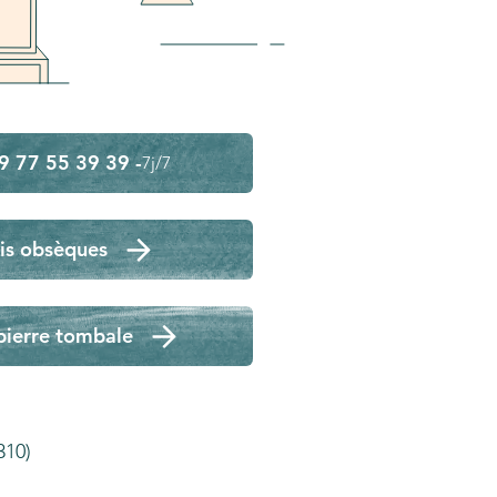
9 77 55 39 39 -
7j/7
is obsèques
pierre tombale
310)