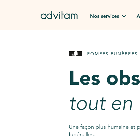
Aller au contenu principal
Nos services
A
Obsèques
Avis des
POMPES FUNÈBRES 
Rapatriement à
Nos en
l'étranger
Les ob
Advitam
Pierre tombale
Une que
tout en
Fleurs de deuil
Consult
AssistGPT
Nos services en plus
Une façon plus humaine et p
funérailles.