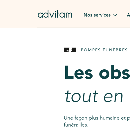
Aller au contenu principal
Nos services
A
Obsèques
Avis des
POMPES FUNÈBRES 
Rapatriement à
Nos en
l'étranger
Les ob
Advitam
Pierre tombale
Une que
tout en
Fleurs de deuil
Consult
AssistGPT
Nos services en plus
Une façon plus humaine et p
funérailles.