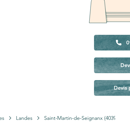
0
Dev
Devis 
es
Landes
Saint-Martin-de-Seignanx (40390)