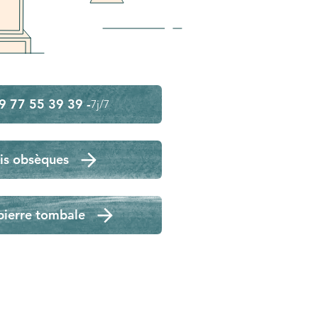
9 77 55 39 39 -
7j/7
is obsèques
pierre tombale