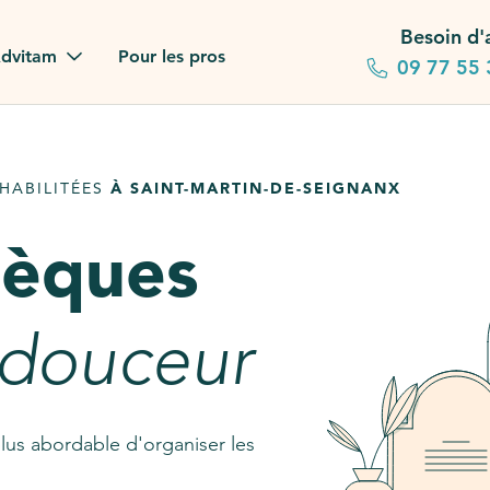
Besoin d'
dvitam
Pour les pros
09 77 55 
 familles
HABILITÉES
À SAINT-MARTIN-DE-SEIGNANX
gagements
sèques
 dans la presse
stion ?
 douceur
ez notre FAQ
lus abordable d'organiser les