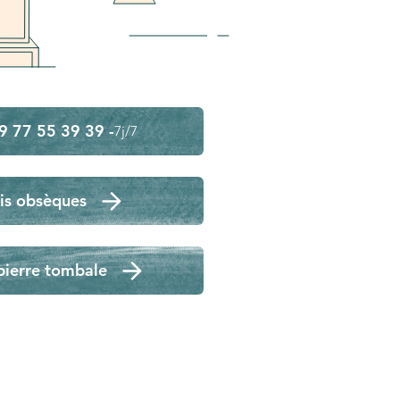
9 77 55 39 39 -
7j/7
is obsèques
pierre tombale