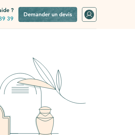
aide ?
Demander un devis
39 39