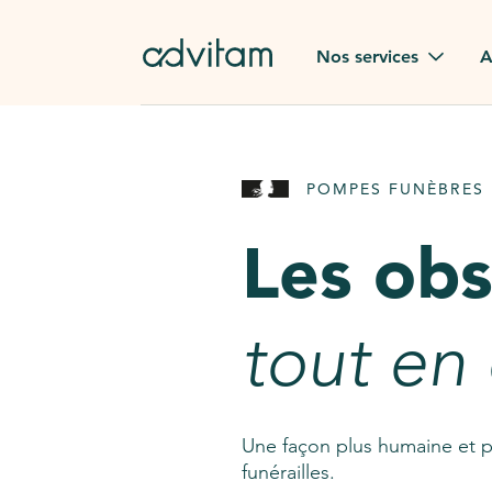
Aller au contenu principal
Nos services
A
Obsèques
Avis des
POMPES FUNÈBRES 
Rapatriement à
Nos en
l'étranger
Les ob
Advitam
Pierre tombale
Une que
tout en
Fleurs de deuil
Consult
AssistGPT
Nos services en plus
Une façon plus humaine et p
funérailles.