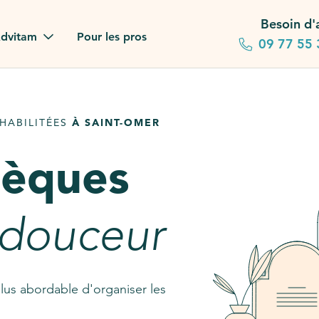
Besoin d'
dvitam
Pour les pros
09 77 55 
 familles
HABILITÉES
À SAINT-OMER
gagements
sèques
 dans la presse
stion ?
 douceur
ez notre FAQ
lus abordable d'organiser les