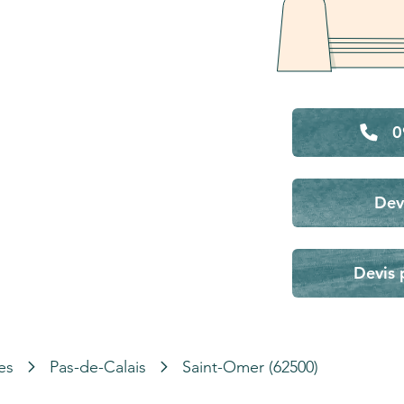
0
Dev
Devis 
es
Pas-de-Calais
Saint-Omer (62500)