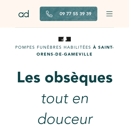
Aller au contenu principal
09 77 55 39 39
POMPES FUNÈBRES HABILITÉES
À SAINT-
ORENS-DE-GAMEVILLE
Les obsèques
tout en
douceur