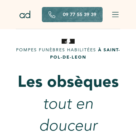
Aller au contenu principal
09 77 55 39 39
POMPES FUNÈBRES HABILITÉES
À SAINT-
POL-DE-LEON
Les obsèques
tout en
douceur