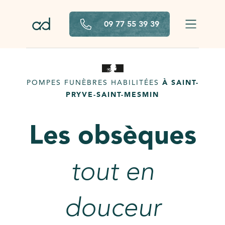
Aller au contenu principal
09 77 55 39 39
POMPES FUNÈBRES HABILITÉES
À SAINT-
PRYVE-SAINT-MESMIN
Les obsèques
tout en
douceur