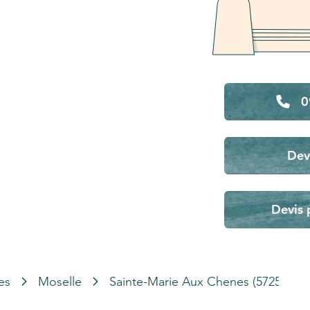
0
Dev
Devis 
es
Moselle
Sainte-Marie Aux Chenes (57255)