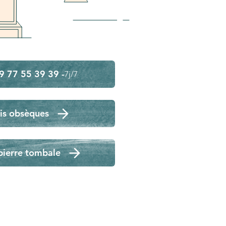
9 77 55 39 39 -
7j/7
is obsèques
pierre tombale