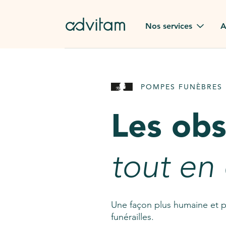
Aller au contenu principal
Nos services
A
Obsèques
Avis des
POMPES FUNÈBRES 
Rapatriement à
Nos en
l'étranger
Les ob
Advitam
Pierre tombale
Une que
tout en
Fleurs de deuil
Consult
AssistGPT
Nos services en plus
Une façon plus humaine et p
funérailles.