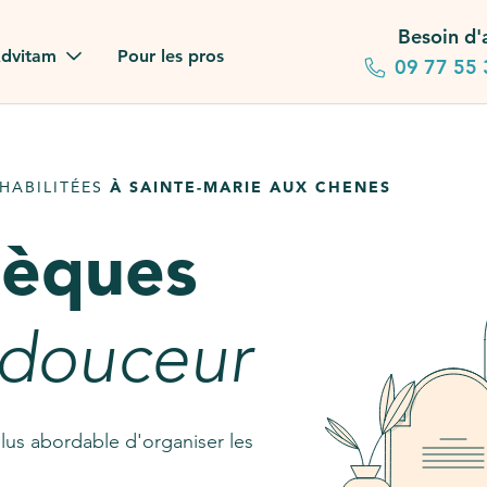
Besoin d'
dvitam
Pour les pros
09 77 55 
 familles
HABILITÉES
À SAINTE-MARIE AUX CHENES
gagements
sèques
 dans la presse
stion ?
 douceur
ez notre FAQ
lus abordable d'organiser les