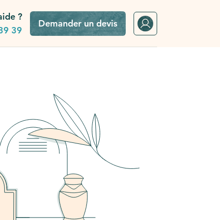
aide ?
Demander un devis
39 39