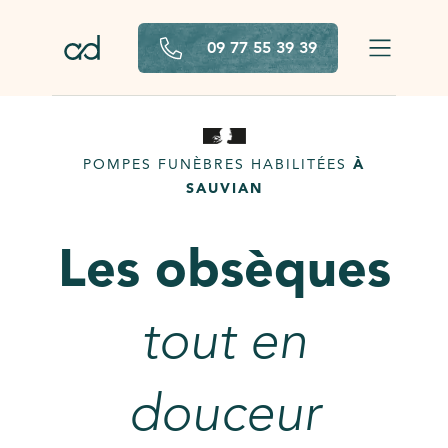
Aller au contenu principal
09 77 55 39 39
POMPES FUNÈBRES HABILITÉES
À
SAUVIAN
Les obsèques
tout en
douceur