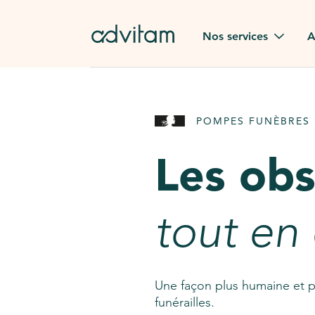
Aller au contenu principal
Nos services
A
Obsèques
Avis des
POMPES FUNÈBRES 
Rapatriement à
Nos en
l'étranger
Les ob
Advitam
Pierre tombale
Une que
tout en
Fleurs de deuil
Consult
AssistGPT
Nos services en plus
Une façon plus humaine et p
funérailles.