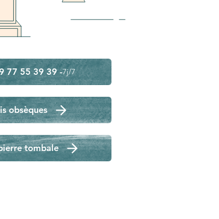
9 77 55 39 39 -
7j/7
is obsèques
pierre tombale