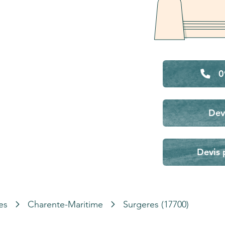
0
Dev
Devis 
es
Charente-Maritime
Surgeres (17700)