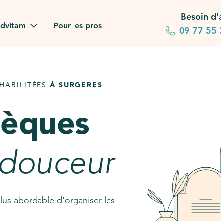
Besoin d'
dvitam
Pour les pros
09 77 55 
 familles
HABILITÉES
À SURGERES
gagements
sèques
 dans la presse
stion ?
 douceur
ez notre FAQ
lus abordable d'organiser les