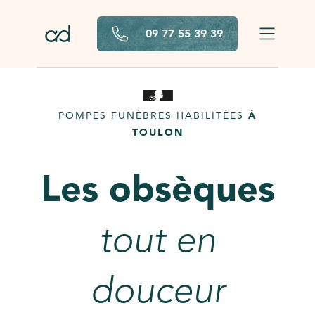
Aller au contenu principal
09 77 55 39 39
POMPES FUNÈBRES HABILITÉES
À
TOULON
Les obsèques
tout en
douceur