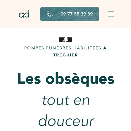
Aller au contenu principal
09 77 55 39 39
POMPES FUNÈBRES HABILITÉES
À
TREGUIER
Les obsèques
tout en
douceur