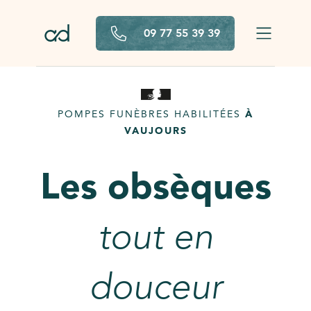
Aller au contenu principal
09 77 55 39 39
POMPES FUNÈBRES HABILITÉES
À
VAUJOURS
Les obsèques
tout en
douceur