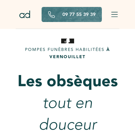
Aller au contenu principal
09 77 55 39 39
POMPES FUNÈBRES HABILITÉES
À
VERNOUILLET
Les obsèques
tout en
douceur