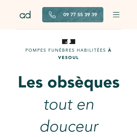
Aller au contenu principal
09 77 55 39 39
POMPES FUNÈBRES HABILITÉES
À
VESOUL
Les obsèques
tout en
douceur