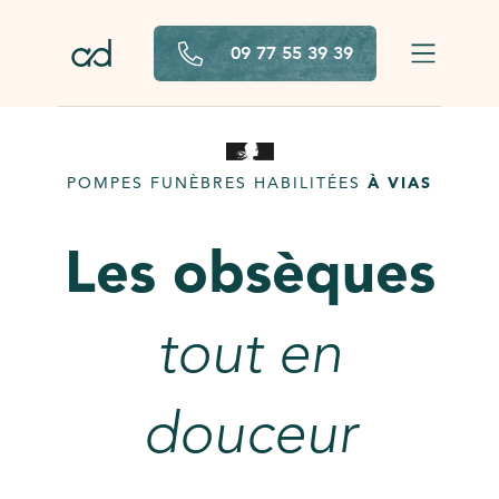
Aller au contenu principal
09 77 55 39 39
POMPES FUNÈBRES HABILITÉES
À VIAS
Les obsèques
tout en
douceur