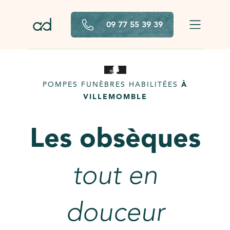
Aller au contenu principal
09 77 55 39 39
POMPES FUNÈBRES HABILITÉES
À
VILLEMOMBLE
Les obsèques
tout en
douceur