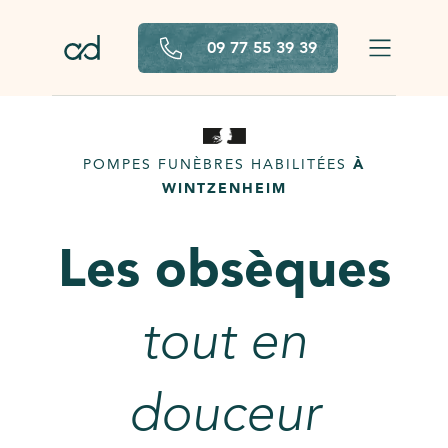
Aller au contenu principal
09 77 55 39 39
POMPES FUNÈBRES HABILITÉES
À
WINTZENHEIM
Les obsèques
tout en
douceur