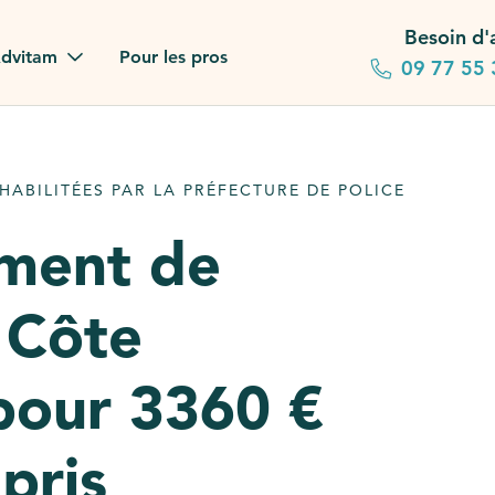
Besoin d'
dvitam
Pour les pros
09 77 55 
 familles
ABILITÉES PAR LA PRÉFECTURE DE POLICE
gagements
ement de
 dans la presse
 Côte
stion ?
ez notre FAQ
 pour 3360 €
pris