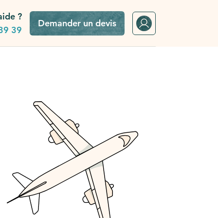
aide ?
Demander un devis
39 39