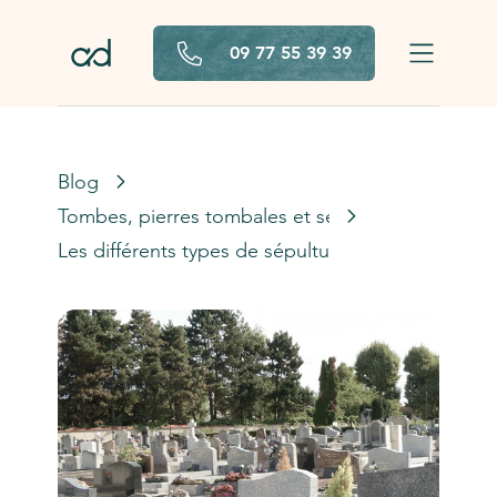
Aller au contenu principal
09 77 55 39 39
Blog
Tombes, pierres tombales et sépultures
Les différents types de sépultures