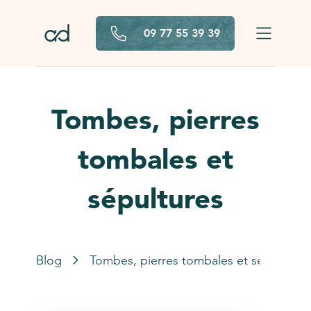
Aller au contenu principal
09 77 55 39 39
Tombes, pierres
tombales et
sépultures
Blog
Tombes, pierres tombales et sépultures