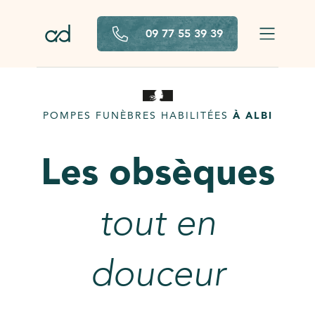
Aller au contenu principal
09 77 55 39 39
POMPES FUNÈBRES HABILITÉES
À ALBI
Les obsèques
tout en
douceur