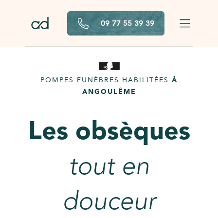
Aller au contenu principal
09 77 55 39 39
POMPES FUNÈBRES HABILITÉES
À
ANGOULÊME
Les obsèques
tout en
douceur